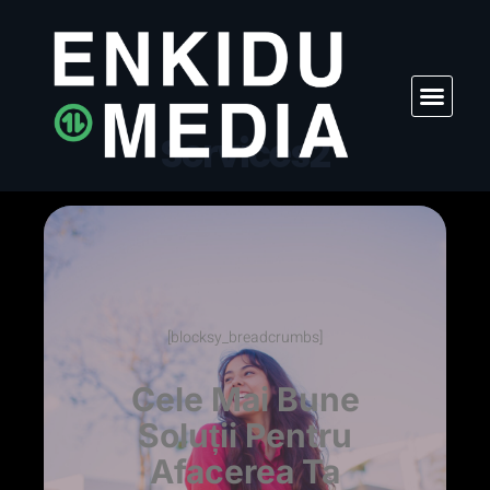
Services2
[blocksy_breadcrumbs]
Cele Mai Bune
Soluții Pentru
Afacerea Ta